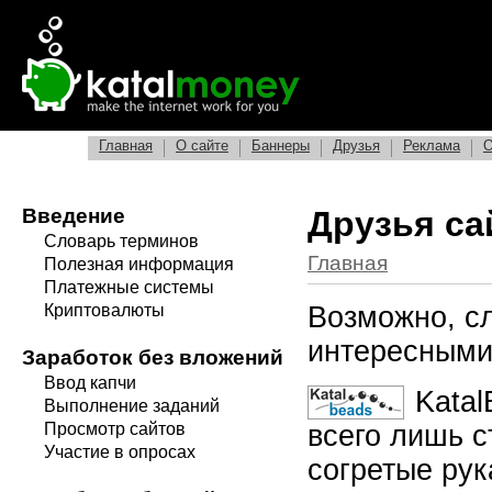
Главная
О сайте
Баннеры
Друзья
Реклама
О
Введение
Друзья са
Словарь терминов
Главная
Полезная информация
Платежные системы
Возможно, с
Криптовалюты
интересными.
Заработок без вложений
Ввод капчи
Katal
Выполнение заданий
всего лишь с
Просмотр сайтов
Участие в опросах
согретые рук